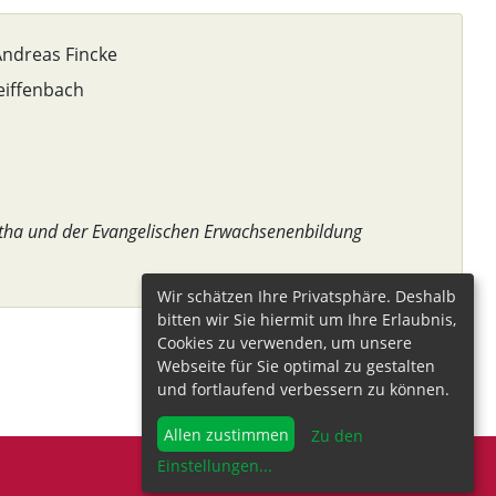
Andreas Fincke
eiffenbach
otha und der Evangelischen Erwachsenenbildung
Wir schätzen Ihre Privatsphäre. Deshalb
bitten wir Sie hiermit um Ihre Erlaubnis,
Cookies zu verwenden, um unsere
Webseite für Sie optimal zu gestalten
und fortlaufend verbessern zu können.
Allen zustimmen
Zu den
Einstellungen
...