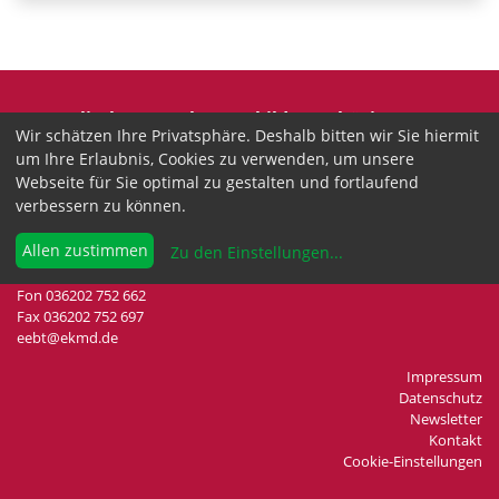
Evangelische Erwachsenenbildung Thüringen
Wir schätzen Ihre Privatsphäre. Deshalb bitten wir Sie hiermit
Wir sind anerkannter freier Träger der
um Ihre Erlaubnis, Cookies zu verwenden, um unsere
Erwachsenenbildung in Thüringen.
Webseite für Sie optimal zu gestalten und fortlaufend
verbessern zu können.
Landesgeschäftsstelle
Drei-Gleichen-Straße 35a
Allen zustimmen
Zu den Einstellungen
...
99192 Neudietendorf
Fon 036202 752 662
Fax 036202 752 697
eebt@ekmd.de
Impressum
Datenschutz
Newsletter
Kontakt
Cookie-Einstellungen