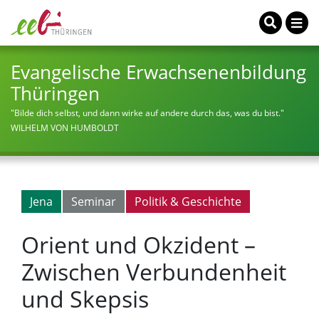
Evangelische Erwachsenenbildung
Thüringen
"Bilde dich selbst, und dann wirke auf andere durch das, was du bist."
WILHELM VON HUMBOLDT
Jena
Seminar
Politik & Geschichte
Orient und Okzident –
Zwischen Verbundenheit
und Skepsis