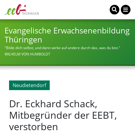
Evangelische Erwachsenenbildung
Thüringen
"Bilde dich selbst, und dann wirke auf andere durch das, was du bist."
WILHELM VON HUMBOLDT
Neudietendorf
Dr. Eckhard Schack,
Mitbegründer der EEBT,
verstorben