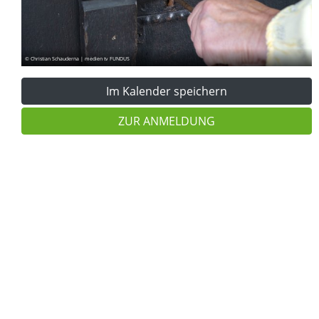
© Christian Schauderna | medien tv FUNDUS
Im Kalender speichern
ZUR ANMELDUNG