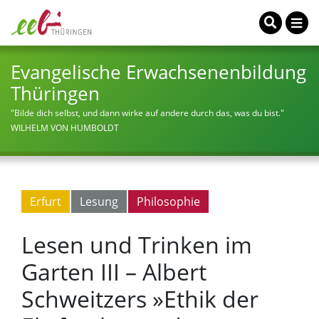
Evangelische Erwachsenenbildung
Thüringen
"Bilde dich selbst, und dann wirke auf andere durch das, was du bist."
WILHELM VON HUMBOLDT
Erfurt
Lesung
Philosophie
Lesen und Trinken im
Garten III – Albert
Schweitzers »Ethik der