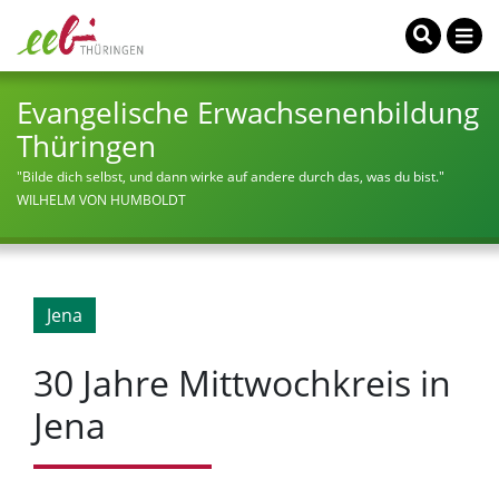
Evangelische Erwachsenenbildung
Thüringen
"Bilde dich selbst, und dann wirke auf andere durch das, was du bist."
WILHELM VON HUMBOLDT
Jena
30 Jahre Mittwochkreis in
Jena