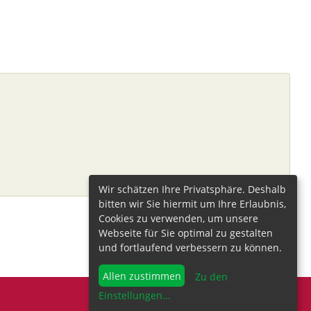
Wir schätzen Ihre Privatsphäre. Deshalb
bitten wir Sie hiermit um Ihre Erlaubnis,
Cookies zu verwenden, um unsere
Webseite für Sie optimal zu gestalten
und fortlaufend verbessern zu können.
Allen zustimmen
Zu den
Einstellungen
...