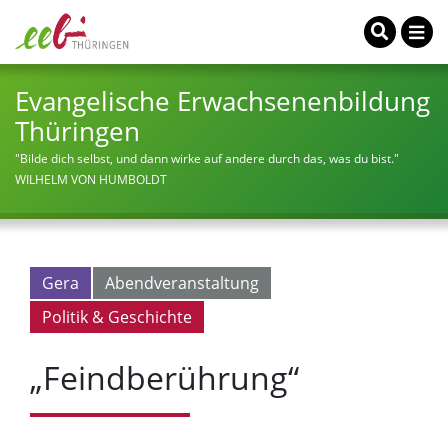
Evangelische Erwachsenenbildung
Thüringen
"Bilde dich selbst, und dann wirke auf andere durch das, was du bist."
WILHELM VON HUMBOLDT
Gera
Abendveranstaltung
Politik & Geschichte
„Feindberührung“