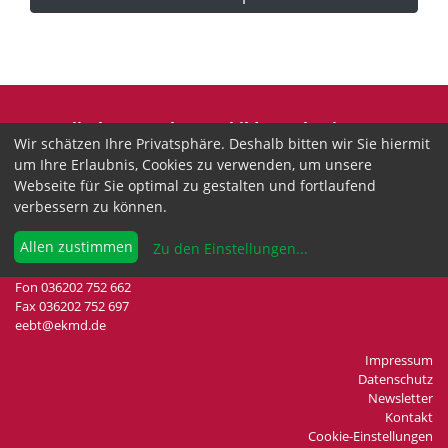
Evangelische Erwachsenenbildung Thüringen
Wir schätzen Ihre Privatsphäre. Deshalb bitten wir Sie hiermit
Wir sind anerkannter freier Träger der
um Ihre Erlaubnis, Cookies zu verwenden, um unsere
Erwachsenenbildung in Thüringen.
Webseite für Sie optimal zu gestalten und fortlaufend
verbessern zu können.
Landesgeschäftsstelle
Drei-Gleichen-Straße 35a
Allen zustimmen
Zu den Einstellungen
...
99192 Neudietendorf
Fon 036202 752 662
Fax 036202 752 697
eebt@ekmd.de
Impressum
Datenschutz
Newsletter
Kontakt
Cookie-Einstellungen