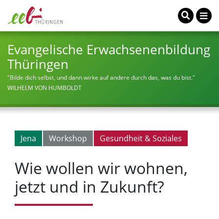
Evangelische Erwachsenenbildung
Thüringen
"Bilde dich selbst, und dann wirke auf andere durch das, was du bist."
WILHELM VON HUMBOLDT
Jena
Workshop
Gesundheit & Soziales
Wie wollen wir wohnen,
jetzt und in Zukunft?