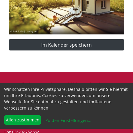
© Arek Socha | pixabay.de
Im Kalender speichern
Evangelische Erwachsenenbildung Thüringen
Wir schätzen Ihre Privatsphäre. Deshalb bitten wir Sie hiermit
Wir sind anerkannter freier Träger der
um Ihre Erlaubnis, Cookies zu verwenden, um unsere
Erwachsenenbildung in Thüringen.
Webseite für Sie optimal zu gestalten und fortlaufend
verbessern zu können.
Landesgeschäftsstelle
Drei-Gleichen-Straße 35a
Allen zustimmen
Zu den Einstellungen
...
99192 Neudietendorf
Fon 036202 752 662