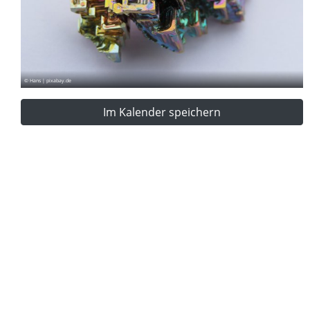
© Hans | pixabay.de
Im Kalender speichern