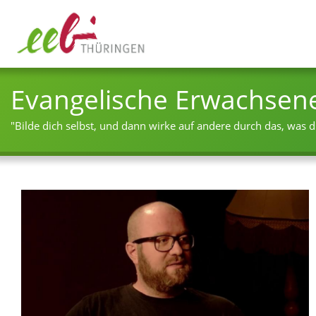
Evangelische Erwachsen
"Bilde dich selbst, und dann wirke auf andere durch das, was du