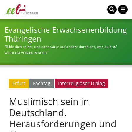
Evangelische Erwachsenenbildung
Thüringen
"Bilde dich selbst, und dann wirke auf andere durch das, was du bist."
WILHELM VON HUMBOLDT
Erfurt
Fachtag
Interreligiöser Dialog
Muslimisch sein in
Deutschland.
Herausforderungen und