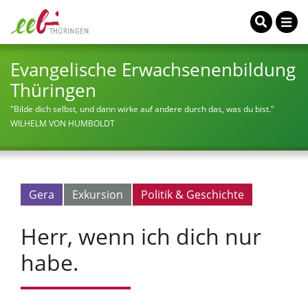
Evangelische Erwachsenenbildung
Thüringen
"Bilde dich selbst, und dann wirke auf andere durch das, was du bist."
WILHELM VON HUMBOLDT
Gera
Exkursion
Politik & Geschichte
Herr, wenn ich dich nur
habe.