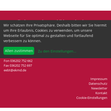
Evangelische Erwachsenenbildung Thüringen
Wir schätzen Ihre Privatsphäre. Deshalb bitten wir Sie hiermit
Wir sind anerkannter freier Träger der
um Ihre Erlaubnis, Cookies zu verwenden, um unsere
Erwachsenenbildung in Thüringen.
Webseite für Sie optimal zu gestalten und fortlaufend
verbessern zu können.
Landesgeschäftsstelle
Drei-Gleichen-Straße 35a
Allen zustimmen
Zu den Einstellungen
...
99192 Neudietendorf
Fon 036202 752 662
Fax 036202 752 697
eebt@ekmd.de
Impressum
Datenschutz
Newsletter
Kontakt
Cookie-Einstellungen