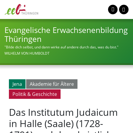
Evangelische Erwachsenenbildung
Thüringen
"Bilde dich selbst, und dann wirke auf andere durch das, was du bist."
WILHELM VON HUMBOLDT
Jena
Akademie für Ältere
Politik & Geschichte
Das Institutum Judaicum
in Halle (Saale) (1728-