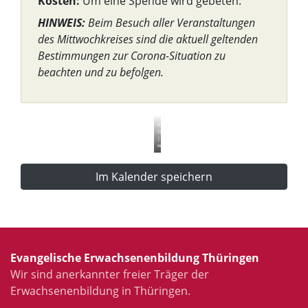
Kosten:
Um eine Spende wird gebeten.
HINWEIS:
Beim Besuch aller Veranstaltungen
des Mittwochkreises sind die aktuell geltenden
Bestimmungen zur Corona-Situation zu
beachten und zu befolgen.
©
Gemeinfrei
|
wikimedia.org
Im Kalender speichern
Evangelische Erwachsenenbildung Thüringen
Wir sind anerkannter freier Träger der
Erwachsenenbildung in Thüringen.