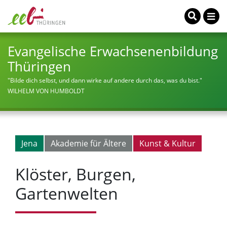
Evangelische Erwachsenenbildung
Thüringen
"Bilde dich selbst, und dann wirke auf andere durch das, was du bist."
WILHELM VON HUMBOLDT
Jena
Akademie für Ältere
Kunst & Kultur
Klöster, Burgen,
Gartenwelten