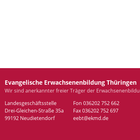
Evangelische Erwachsenenbildung Thüringen
Wir sind anerkannter freier Träger der Erwachsenenbildu
Landesgeschäftsstelle
Fon 036202 752 662
Drei-Gleichen-Straße 35a
Fax 036202 752 697
99192 Neudietendorf
eebt@ekmd.de