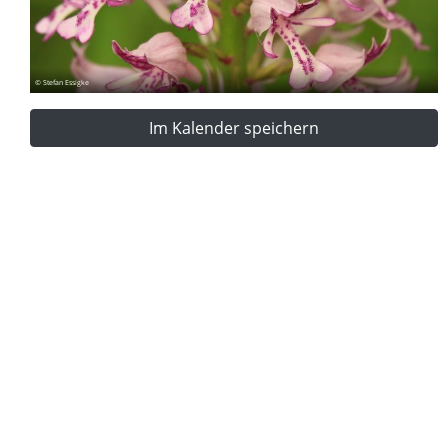
© Stefan Essigke
Im Kalender speichern