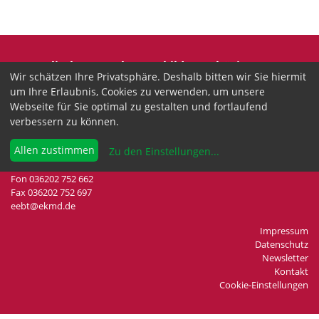
Evangelische Erwachsenenbildung Thüringen
Wir schätzen Ihre Privatsphäre. Deshalb bitten wir Sie hiermit
Wir sind anerkannter freier Träger der
um Ihre Erlaubnis, Cookies zu verwenden, um unsere
Erwachsenenbildung in Thüringen.
Webseite für Sie optimal zu gestalten und fortlaufend
verbessern zu können.
Landesgeschäftsstelle
Drei-Gleichen-Straße 35a
Allen zustimmen
Zu den Einstellungen
...
99192 Neudietendorf
Fon 036202 752 662
Fax 036202 752 697
eebt@ekmd.de
Impressum
Datenschutz
Newsletter
Kontakt
Cookie-Einstellungen