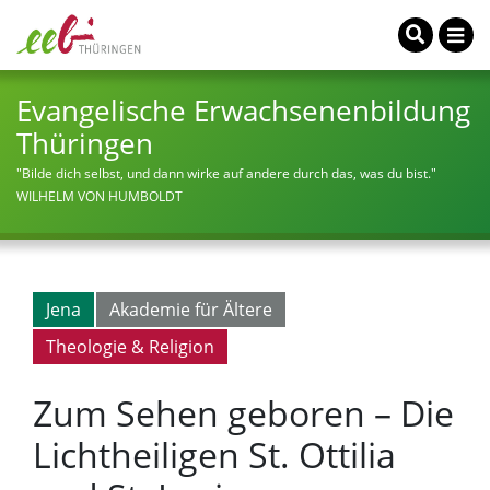
Evangelische Erwachsenenbildung
Thüringen
"Bilde dich selbst, und dann wirke auf andere durch das, was du bist."
WILHELM VON HUMBOLDT
Jena
Akademie für Ältere
Theologie & Religion
Zum Sehen geboren – Die
Lichtheiligen St. Ottilia