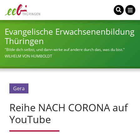
Evangelische Erwachsenenbildung
Thüringen
"Bilde dich selbst, und dann wirke auf andere durch das, was du bist."
WILHELM VON HUMBOLDT
Gera
Reihe NACH CORONA auf
YouTube