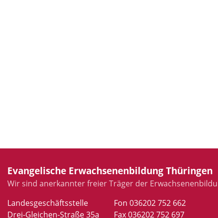
Evangelische Erwachsenenbildung Thüringen
Wir sind anerkannter freier Träger der Erwachsenenbildu
Landesgeschäftsstelle
Fon 036202 752 662
Drei-Gleichen-Straße 35a
Fax 036202 752 697