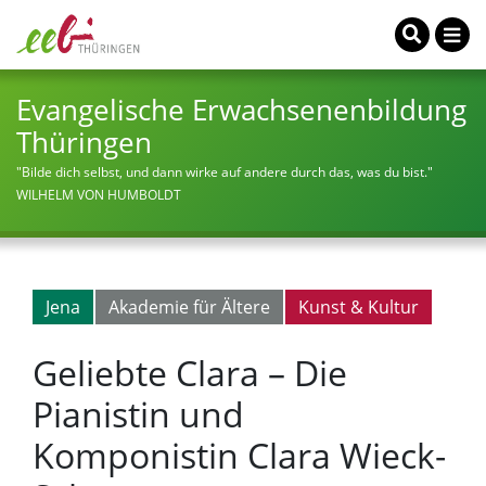
Evangelische Erwachsenenbildung
Thüringen
"Bilde dich selbst, und dann wirke auf andere durch das, was du bist."
WILHELM VON HUMBOLDT
Jena
Akademie für Ältere
Kunst & Kultur
Geliebte Clara – Die
Pianistin und
Komponistin Clara Wieck-