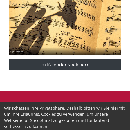
© pixabay.com
Im Kalender speichern
Evangelische Erwachsenenbildung Thüringen
Wir schätzen Ihre Privatsphäre. Deshalb bitten wir Sie hiermit
Wir sind anerkannter freier Träger der
um Ihre Erlaubnis, Cookies zu verwenden, um unsere
Erwachsenenbildung in Thüringen.
Webseite für Sie optimal zu gestalten und fortlaufend
verbessern zu können.
Landesgeschäftsstelle