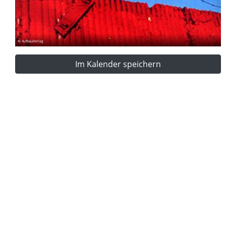
© AufbauVerlag
Im Kalender speichern