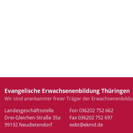
Evangelische Erwachsenenbildung Thüringen
Wir sind anerkannter freier Träger der Erwachsenenbildu
Landesgeschäftsstelle
Fon 036202 752 662
Drei-Gleichen-Straße 35a
Fax 036202 752 697
99192 Neudietendorf
eebt@ekmd.de