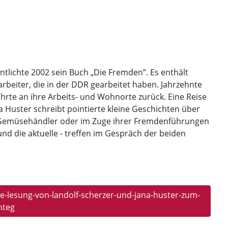
entlichte 2002 sein Buch „Die Fremden”. Es enthält
beiter, die in der DDR gearbeitet haben. Jahrzehnte
ehrte an ihre Arbeits- und Wohnorte zurück. Eine Reise
a Huster schreibt pointierte kleine Geschichten über
n Gemüsehändler oder im Zuge ihrer Fremdenführungen
und die aktuelle - treffen im Gespräch der beiden
-lesung-von-landolf-scherzer-und-jana-huster-zum-
nteg