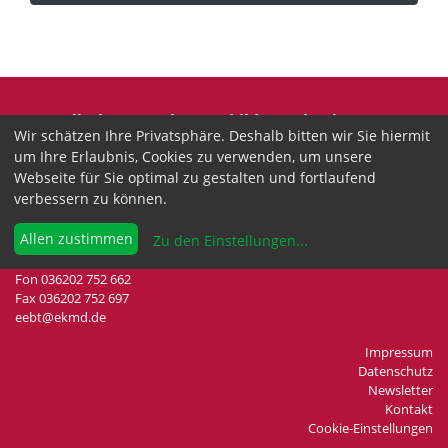
Evangelische Erwachsenenbildung Thüringen
Wir schätzen Ihre Privatsphäre. Deshalb bitten wir Sie hiermit
Wir sind anerkannter freier Träger der
um Ihre Erlaubnis, Cookies zu verwenden, um unsere
Erwachsenenbildung in Thüringen.
Webseite für Sie optimal zu gestalten und fortlaufend
verbessern zu können.
Landesgeschäftsstelle
Drei-Gleichen-Straße 35a
Allen zustimmen
Zu den Einstellungen
...
99192 Neudietendorf
Fon 036202 752 662
Fax 036202 752 697
eebt@ekmd.de
Impressum
Datenschutz
Newsletter
Kontakt
Cookie-Einstellungen