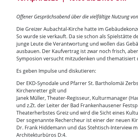
Offener Gesprächsabend über die vielfältige Nutzung von
Die Greizer Aubachtal-Kirche hatte im Gebäudekonze
So wurde sie verkauft. Da sie schon als Spielstätte
junge Leute die Verantwortung und wollen das Gebäu
ausbauen. Der Kaufvertrag ist zwar noch frisch, abe
Symposion versucht mitzudenken und thematisiert da
Es geben Impulse und diskutieren:
Der EKD-Synodale und Pfarrer St. Bartholomäi Zerbs
Kirchenretter gilt und
Janek Müller, Theater-Regisseur, Kulturmanager (Hau
und z.Zt. der Leiter der Bad Frankenhausener Festspi
Theaterherbstes Greiz und wird die Sicht eines Kul
Der sogenannte Rechercheur ist einer der neuen Kirc
Dr. Frank Hiddemann und das Stehtisch-Interview m
Architekturbüros D:4.