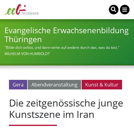
Evangelische Erwachsenenbildung
Thüringen
"Bilde dich selbst, und dann wirke auf andere durch das, was du bist."
WILHELM VON HUMBOLDT
Gera
Abendveranstaltung
Kunst & Kultur
Die zeitgenössische junge
Kunstszene im Iran