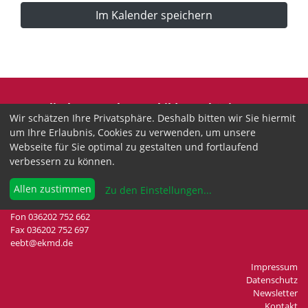
Im Kalender speichern
Evangelische Erwachsenenbildung Thüringen
Wir schätzen Ihre Privatsphäre. Deshalb bitten wir Sie hiermit
Wir sind anerkannter freier Träger der
um Ihre Erlaubnis, Cookies zu verwenden, um unsere
Erwachsenenbildung in Thüringen.
Webseite für Sie optimal zu gestalten und fortlaufend
verbessern zu können.
Landesgeschäftsstelle
Drei-Gleichen-Straße 35a
Allen zustimmen
Zu den Einstellungen
...
99192 Neudietendorf
Fon 036202 752 662
Fax 036202 752 697
eebt@ekmd.de
Impressum
Datenschutz
Newsletter
Kontakt