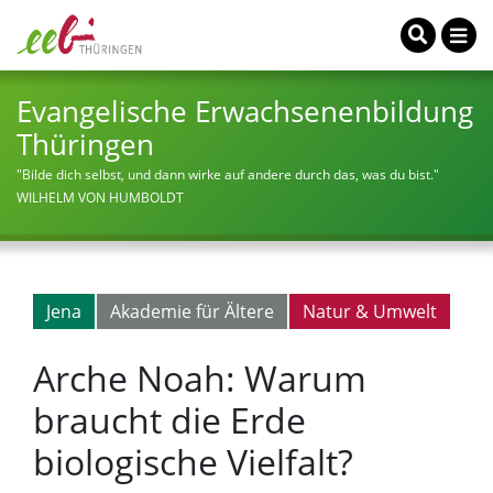
Evangelische Erwachsenenbildung
Thüringen
"Bilde dich selbst, und dann wirke auf andere durch das, was du bist."
WILHELM VON HUMBOLDT
Jena
Akademie für Ältere
Natur & Umwelt
Arche Noah: Warum
braucht die Erde
biologische Vielfalt?