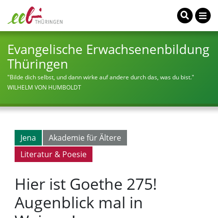
Evangelische Erwachsenenbildung
Thüringen
"Bilde dich selbst, und dann wirke auf andere durch das, was du bist."
WILHELM VON HUMBOLDT
Jena
Akademie für Ältere
Literatur & Poesie
Hier ist Goethe 275!
Augenblick mal in