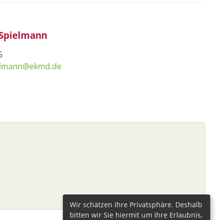
-Spielmann
6
ielmann@ekmd.de
Wir schätzen Ihre Privatsphäre. Deshalb
bitten wir Sie hiermit um Ihre Erlaubnis,