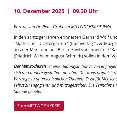
10. Dezember 2025 | 09.30 Uhr
Vortrag von Dr. Peter Große im MITTWOCHKREIS JENA
In den
achtziger
Jahren erinnerten Gerhard Wolf un
"Mä
rk
ischer Dichtergarten " (Buchverlag "Der Morg
aus der Mark und aus Berlin. Zwei von ihnen, die "
Ka
(Friedrich Wilhelm August Schmidt) sollen in dem Vo
Der Mittwochkreis
ist eine Bildungsinitiative von engagie
sich und andere gestalten möchten. Der Kreis organisie
Vorträge zu unterschiedlichen Themen. Er ist für Mensche
selbst zu engagieren und mitzugestalten. Die Teilnahme i
Spende gebeten.
Zum MITTWOCHKREIS