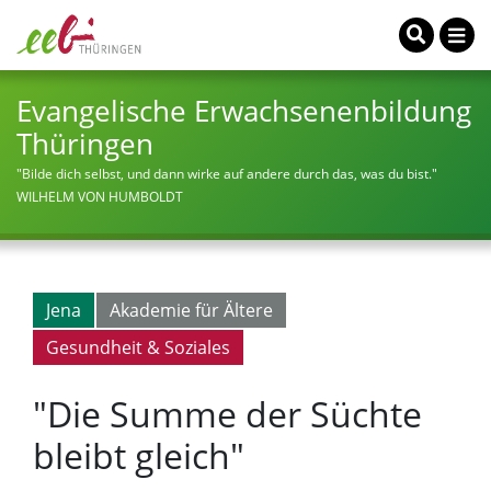
Evangelische Erwachsenenbildung
Thüringen
"Bilde dich selbst, und dann wirke auf andere durch das, was du bist."
WILHELM VON HUMBOLDT
Jena
Akademie für Ältere
Gesundheit & Soziales
"Die Summe der Süchte
bleibt gleich"