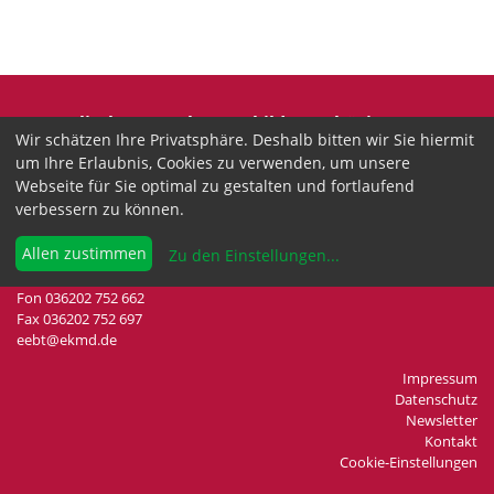
Evangelische Erwachsenenbildung Thüringen
Wir schätzen Ihre Privatsphäre. Deshalb bitten wir Sie hiermit
Wir sind anerkannter freier Träger der
um Ihre Erlaubnis, Cookies zu verwenden, um unsere
Erwachsenenbildung in Thüringen.
Webseite für Sie optimal zu gestalten und fortlaufend
verbessern zu können.
Landesgeschäftsstelle
Drei-Gleichen-Straße 35a
Allen zustimmen
Zu den Einstellungen
...
99192 Neudietendorf
Fon 036202 752 662
Fax 036202 752 697
eebt@ekmd.de
Impressum
Datenschutz
Newsletter
Kontakt
Cookie-Einstellungen