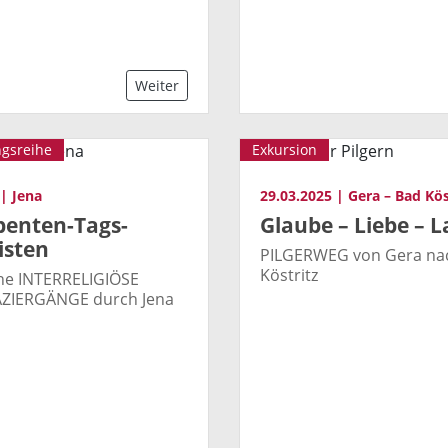
Weiter
ngsreihe
Exkursion
 | Jena
29.03.2025 | Gera – Bad Kös
benten-Tags-
Glaube – Liebe – L
isten
PILGERWEG von Gera na
Köstritz
ihe INTERRELIGIÖSE
ZIERGÄNGE durch Jena