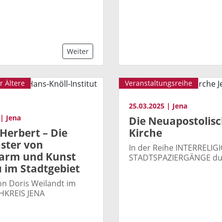
Weiter
r Ältere
Veranstaltungsreihe
25.03.2025 | Jena
 | Jena
Die Neuapostolis
Herbert – Die
Kirche
nster von
In der Reihe INTERRELIG
arm und Kunst
STADTSPAZIERGÄNGE dur
 im Stadtgebiet
on Doris Weilandt im
KREIS JENA