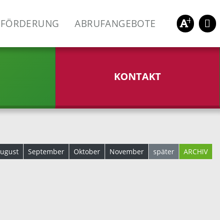
FÖRDERUNG
ABRUFANGEBOTE
KONTAKT
ugust
September
Oktober
November
später
ARCHIV