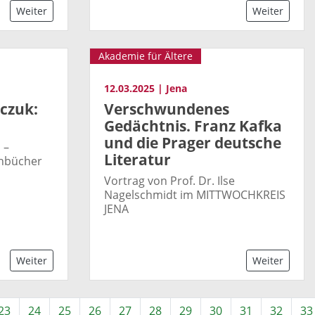
Weiter
Weiter
Akademie für Ältere
12.03.2025 | Jena
czuk:
Verschwundenes
Gedächtnis. Franz Kafka
und die Prager deutsche
 –
Literatur
chbücher
Vortrag von Prof. Dr. Ilse
Nagelschmidt im MITTWOCHKREIS
JENA
Weiter
Weiter
23
24
25
26
27
28
29
30
31
32
33