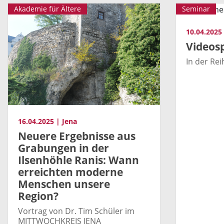
Akademie für Ältere
Seminar
10.04.2025
Videosp
In der Re
16.04.2025 | Jena
Neuere Ergebnisse aus
Grabungen in der
Ilsenhöhle Ranis: Wann
erreichten moderne
Menschen unsere
Region?
Vortrag von Dr. Tim Schüler im
MITTWOCHKREIS JENA