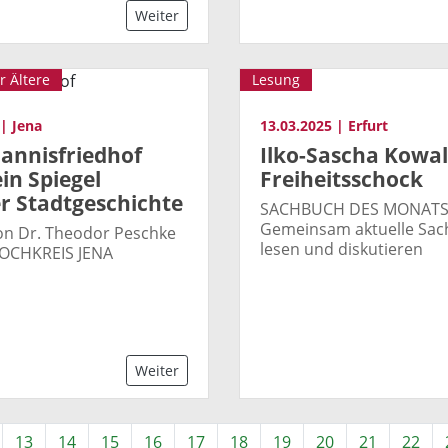
Weiter
r Ältere
Lesung
 | Jena
13.03.2025 | Erfurt
hannisfriedhof
Ilko-Sascha Kowal
ein Spiegel
Freiheitsschock
r Stadtgeschichte
SACHBUCH DES MONATS
Gemeinsam aktuelle Sa
on Dr. Theodor Peschke
lesen und diskutieren
OCHKREIS JENA
Weiter
13
14
15
16
17
18
19
20
21
22