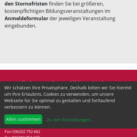
den Stornofristen
finden Sie bei größeren,
kostenpflichtigen Bildungsveranstaltungen im
Anmeldeformular
der jeweiligen Veranstaltung
eingebunden.
Evangelische Erwachsenenbildung Thüringen
Wir schätzen Ihre Privatsphäre. Deshalb bitten wir Sie hiermit
Wir sind anerkannter freier Träger der
um Ihre Erlaubnis, Cookies zu verwenden, um unsere
Erwachsenenbildung in Thüringen.
Webseite für Sie optimal zu gestalten und fortlaufend
verbessern zu können.
Landesgeschäftsstelle
Drei-Gleichen-Straße 35a
Allen zustimmen
Zu den Einstellungen
...
99192 Neudietendorf
Fon 036202 752 662