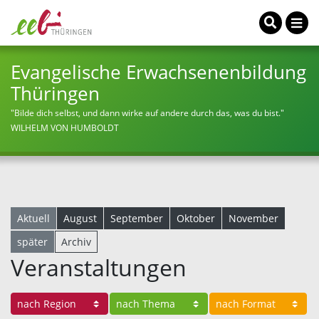
Evangelische Erwachsenenbildung
Thüringen
"Bilde dich selbst, und dann wirke auf andere durch das, was du bist."
WILHELM VON HUMBOLDT
Aktuell
August
September
Oktober
November
später
Archiv
Veranstaltungen