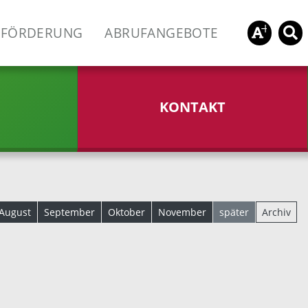
FÖRDERUNG
ABRUFANGEBOTE
KONTAKT
August
September
Oktober
November
später
Archiv