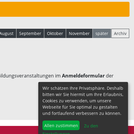
August
September
Oktober
November
später
Archiv
 Bildungsveranstaltungen im
Anmeldeformular
der
Wir schätzen Ihre Privatsphäre. Deshalb
bitten wir Sie hiermit um Ihre Erlaubnis,
Cookies zu verwenden, um unsere
Webseite für Sie optimal zu gestalten
und fortlaufend verbessern zu können.
Allen zustimmen
Zu den
Einstellungen
...