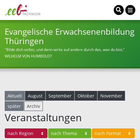
Evangelische Erwachsenenbildung
Thüringen
"Bilde dich selbst, und dann wirke auf andere durch das, was du bist."
WILHELM VON HUMBOLDT
Aktuell
August
September
Oktober
November
später
Archiv
Veranstaltungen