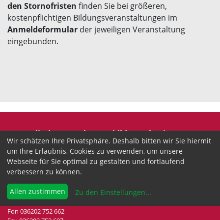
den Stornofristen
finden Sie bei größeren,
kostenpflichtigen Bildungsveranstaltungen im
Anmeldeformular
der jeweiligen Veranstaltung
eingebunden.
Evangelische Erwachsenenbildung Thüringen
Wir schätzen Ihre Privatsphäre. Deshalb bitten wir Sie hiermit
Wir sind anerkannter freier Träger der
um Ihre Erlaubnis, Cookies zu verwenden, um unsere
Erwachsenenbildung in Thüringen.
Webseite für Sie optimal zu gestalten und fortlaufend
verbessern zu können.
Landesgeschäftsstelle
Drei-Gleichen-Straße 35a
Allen zustimmen
Zu den Einstellungen
...
99192 Neudietendorf
Fon 036202 752 662