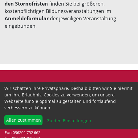
den Stornofristen
finden Sie bei größeren,
kostenpflichtigen Bildungsveranstaltungen im
Anmeldeformular
der jeweiligen Veranstaltung
eingebunden.
Evangelische Erwachsenenbildung Thüringen
Wir schätzen Ihre Privatsphäre. Deshalb bitten wir Sie hiermit
Wir sind anerkannter freier Träger der
um Ihre Erlaubnis, Cookies zu verwenden, um unsere
Erwachsenenbildung in Thüringen.
Webseite für Sie optimal zu gestalten und fortlaufend
verbessern zu können.
Landesgeschäftsstelle
Drei-Gleichen-Straße 35a
Allen zustimmen
Zu den Einstellungen
...
99192 Neudietendorf
Fon 036202 752 662