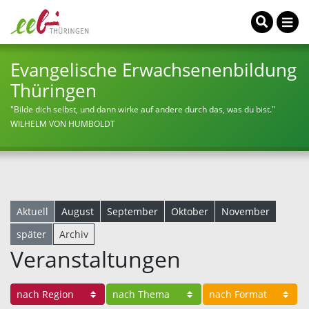
Evangelische Erwachsenenbildung
Thüringen
"Bilde dich selbst, und dann wirke auf andere durch das, was du bist."
WILHELM VON HUMBOLDT
Aktuell
August
September
Oktober
November
später
Archiv
Veranstaltungen