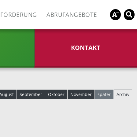
FÖRDERUNG
ABRUFANGEBOTE
KONTAKT
August
September
Oktober
November
später
Archiv