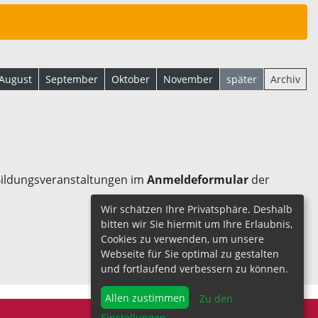
August
September
Oktober
November
später
Archiv
 Bildungsveranstaltungen im
Anmeldeformular
der
Wir schätzen Ihre Privatsphäre. Deshalb
bitten wir Sie hiermit um Ihre Erlaubnis,
Cookies zu verwenden, um unsere
Webseite für Sie optimal zu gestalten
und fortlaufend verbessern zu können.
Allen zustimmen
Zu den
Einstellungen
...