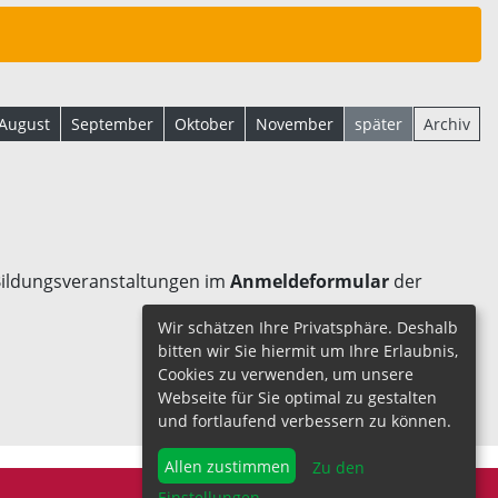
August
September
Oktober
November
später
Archiv
 Bildungsveranstaltungen im
Anmeldeformular
der
Wir schätzen Ihre Privatsphäre. Deshalb
bitten wir Sie hiermit um Ihre Erlaubnis,
Cookies zu verwenden, um unsere
Webseite für Sie optimal zu gestalten
und fortlaufend verbessern zu können.
Allen zustimmen
Zu den
Einstellungen
...