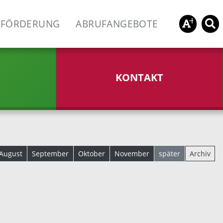
FÖRDERUNG
ABRUFANGEBOTE
KONTAKT
August
September
Oktober
November
später
Archiv