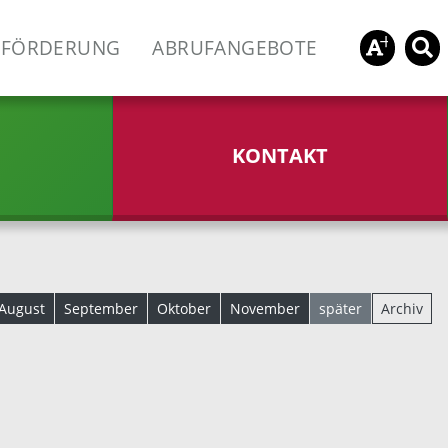
FÖRDERUNG
ABRUFANGEBOTE
KONTAKT
August
September
Oktober
November
später
Archiv