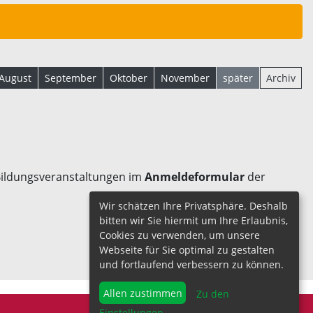
August
September
Oktober
November
später
Archiv
 Bildungsveranstaltungen im
Anmeldeformular
der
Wir schätzen Ihre Privatsphäre. Deshalb
bitten wir Sie hiermit um Ihre Erlaubnis,
Cookies zu verwenden, um unsere
Webseite für Sie optimal zu gestalten
und fortlaufend verbessern zu können.
Allen zustimmen
Zu den
Einstellungen
...