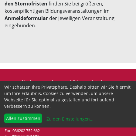
den Stornofristen
finden Sie bei größeren,
kostenpflichtigen Bildungsveranstaltungen im
Anmeldeformular
der jeweiligen Veranstaltung
eingebunden.
Evangelische Erwachsenenbildung Thüringen
Wir schätzen Ihre Privatsphäre. Deshalb bitten wir Sie hiermit
Wir sind anerkannter freier Träger der
um Ihre Erlaubnis, Cookies zu verwenden, um unsere
Erwachsenenbildung in Thüringen.
Webseite für Sie optimal zu gestalten und fortlaufend
verbessern zu können.
Landesgeschäftsstelle
Drei-Gleichen-Straße 35a
Allen zustimmen
Zu den Einstellungen
...
99192 Neudietendorf
Fon 036202 752 662