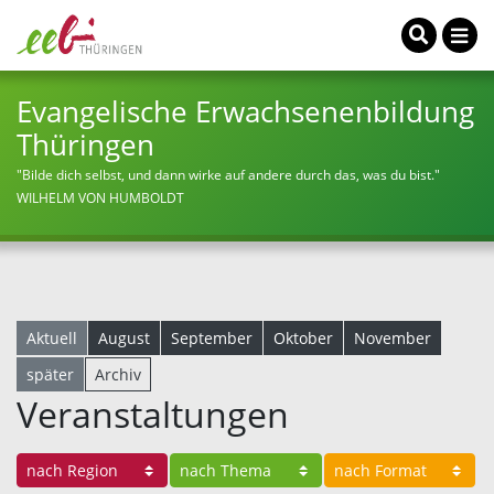
Evangelische Erwachsenenbildung
Thüringen
"Bilde dich selbst, und dann wirke auf andere durch das, was du bist."
WILHELM VON HUMBOLDT
Aktuell
August
September
Oktober
November
später
Archiv
Veranstaltungen