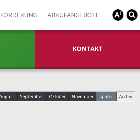
FÖRDERUNG
ABRUFANGEBOTE
KONTAKT
August
September
Oktober
November
später
Archiv