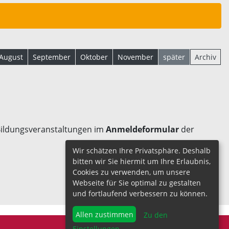
August
September
Oktober
November
später
Archiv
 Bildungsveranstaltungen im
Anmeldeformular
der
Wir schätzen Ihre Privatsphäre. Deshalb
bitten wir Sie hiermit um Ihre Erlaubnis,
Cookies zu verwenden, um unsere
Webseite für Sie optimal zu gestalten
und fortlaufend verbessern zu können.
Allen zustimmen
Zu den
Einstellungen
...