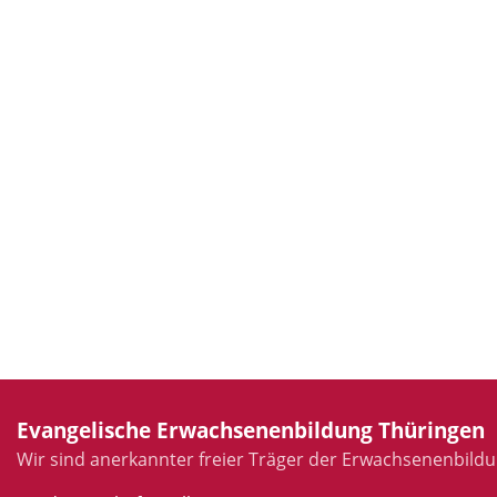
Evangelische Erwachsenenbildung Thüringen
Wir sind anerkannter freier Träger der Erwachsenenbildu