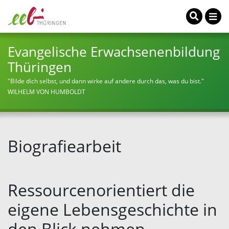
Evangelische Erwachsenenbildung
Thüringen
"Bilde dich selbst, und dann wirke auf andere durch das, was du bist."
WILHELM VON HUMBOLDT
Biografiearbeit
Ressourcenorientiert die
eigene Lebensgeschichte in
den Blick nehmen