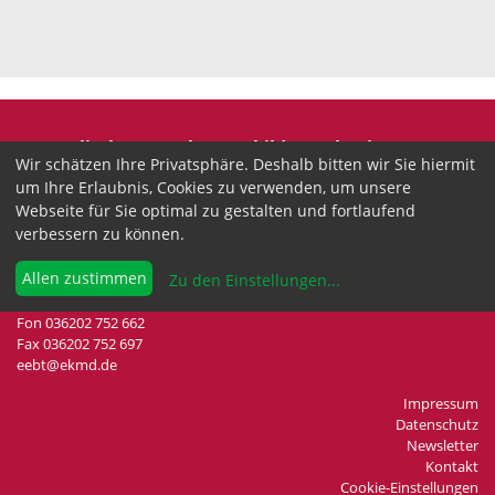
Evangelische Erwachsenenbildung Thüringen
Wir schätzen Ihre Privatsphäre. Deshalb bitten wir Sie hiermit
Wir sind anerkannter freier Träger der
um Ihre Erlaubnis, Cookies zu verwenden, um unsere
Erwachsenenbildung in Thüringen.
Webseite für Sie optimal zu gestalten und fortlaufend
verbessern zu können.
Landesgeschäftsstelle
Drei-Gleichen-Straße 35a
Allen zustimmen
Zu den Einstellungen
...
99192 Neudietendorf
Fon 036202 752 662
Fax 036202 752 697
eebt@ekmd.de
Impressum
Datenschutz
Newsletter
Kontakt
Cookie-Einstellungen