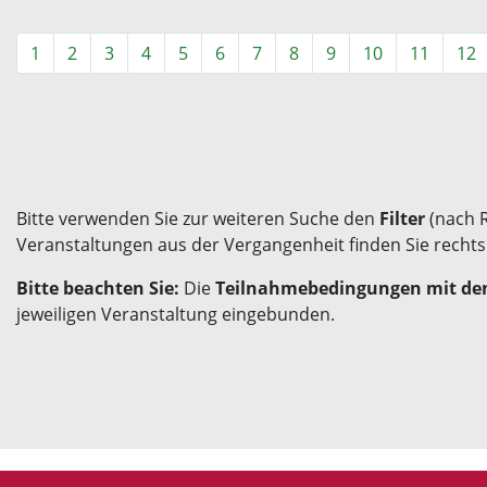
1
2
3
4
5
6
7
8
9
10
11
12
Bitte verwenden Sie zur weiteren Suche den
Filter
(nach 
Veranstaltungen aus der Vergangenheit finden Sie recht
Bitte beachten Sie:
Die
Teilnahmebedingungen mit den
jeweiligen Veranstaltung eingebunden.