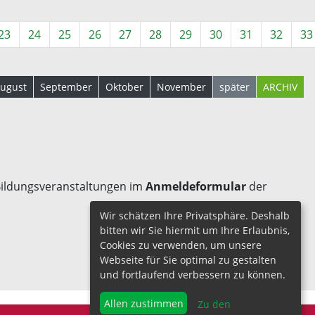
23
24
25
26
27
28
29
30
31
32
33
ugust
September
Oktober
November
später
ARCHIV
 Bildungsveranstaltungen im
Anmeldeformular
der
Wir schätzen Ihre Privatsphäre. Deshalb
bitten wir Sie hiermit um Ihre Erlaubnis,
Cookies zu verwenden, um unsere
Webseite für Sie optimal zu gestalten
und fortlaufend verbessern zu können.
Allen zustimmen
Zu den