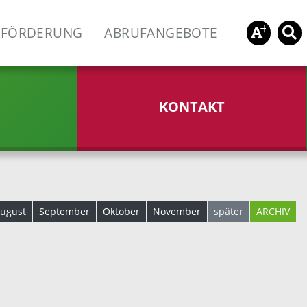
FÖRDERUNG
ABRUFANGEBOTE
KONTAKT
ugust
September
Oktober
November
später
ARCHIV